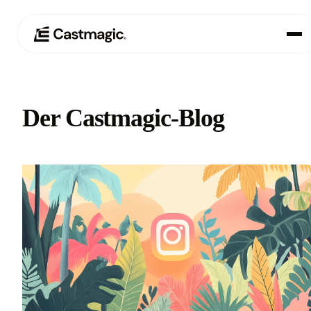
Produkt
01
Der Castmagic-Blog
Anwendungsfälle
02
Preisgestaltung
03
Über uns
04