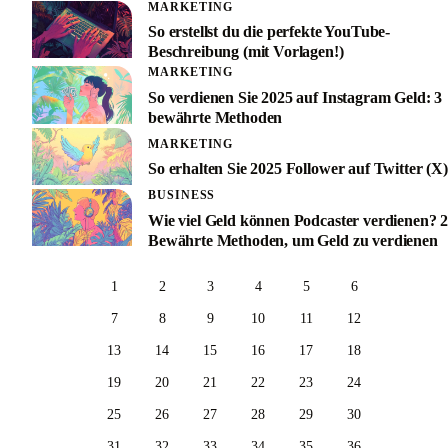
MARKETING
So erstellst du die perfekte YouTube-
Beschreibung (mit Vorlagen!)
MARKETING
So verdienen Sie 2025 auf Instagram Geld: 3
bewährte Methoden
MARKETING
So erhalten Sie 2025 Follower auf Twitter (X)
BUSINESS
Wie viel Geld können Podcaster verdienen? 
Bewährte Methoden, um Geld zu verdienen
1
2
3
4
5
6
7
8
9
10
11
12
13
14
15
16
17
18
19
20
21
22
23
24
25
26
27
28
29
30
31
32
33
34
35
36