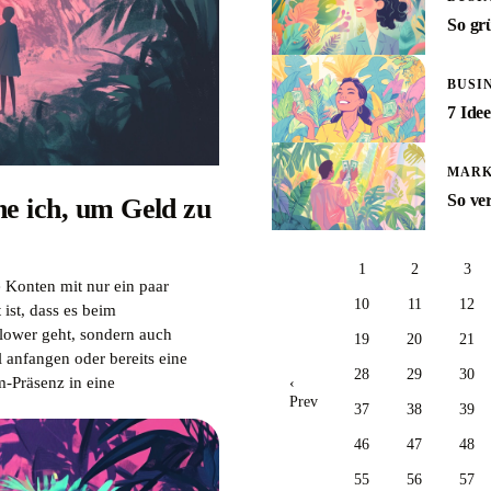
So gr
BUSI
7 Ide
MARK
So ve
he ich, um Geld zu
1
2
3
 Konten mit nur ein paar
10
11
12
ist, dass es beim
llower geht, sondern auch
19
20
21
l anfangen oder bereits eine
28
29
30
m-Präsenz in eine
‹
Prev
37
38
39
46
47
48
55
56
57