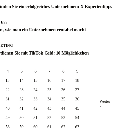
ünden Sie ein erfolgreiches Unternehmen: X Expertentipps
NESS
en, wie man ein Unternehmen rentabel macht
ETING
rdienen Sie mit TikTok Geld: 10 Möglichkeiten
4
5
6
7
8
9
13
14
15
16
17
18
22
23
24
25
26
27
31
32
33
34
35
36
Weiter
›
40
41
42
43
44
45
49
50
51
52
53
54
58
59
60
61
62
63