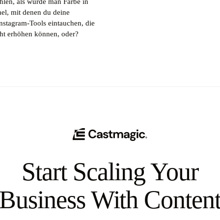
len, als würde man Farbe in
mel, mit denen du deine
Instagram-Tools eintauchen, die
cht erhöhen können, oder?
Start Scaling Your
Business With Conten