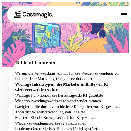
Produkt
01
Anwendungsfälle
02
Table of Contents
Preisgestaltung
Warum die Verwendung von KI für die Wiederverwendung von
03
Inhalten Ihre Marketingstrategie revolutioniert
Über uns
Wichtige Inhaltstypen, die Marketer mithilfe von KI
04
wiederverwenden sollten
Wichtige Funktionen, die herausragende KI-gestützte
Wiederverwendungswerkzeuge voneinander trennen
Navigieren Sie durch verschiedene Kategorien von KI-gestützten
Tools zur Wiederverwendung von Inhalten
Meistern Sie die Kunst, das perfekte KI-gestützte
Wiederverwendungswerkzeug auszuwählen
Implementieren Sie Best Practices für KI-gestützte