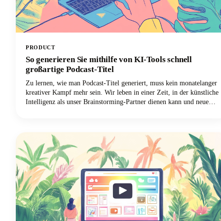
PRODUCT
So generieren Sie mithilfe von KI-Tools schnell
großartige Podcast-Titel
Zu lernen, wie man Podcast-Titel generiert, muss kein monatelanger
kreativer Kampf mehr sein. Wir leben in einer Zeit, in der künstliche
Intelligenz als unser Brainstorming-Partner dienen kann und neue
Perspektiven und kreative Kombinationen bietet, die wir alleine
vielleicht nie in Betracht gezogen hätten. Lesen Sie mit, wie Sie
diese leistungsstarken Tools nutzen können, um einen Podcast-
Namen zu erstellen, der einprägsam, auffindbar und perfekt zu Ihrer
Marke passt.