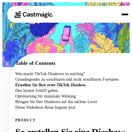
Produkt
01
Anwendungsfälle
02
Table of Contents
Preisgestaltung
Was macht TikTok-Diashows so mächtig?
03
Grundlegendes zu wischbaren und nicht wischbaren Formaten
Über uns
Erstellen Sie Ihre erste TikTok-Diashow
04
Den letzten Schliff geben
Optimierung für maximale Wirkung
Bringen Sie Ihre Diashows auf das nächste Level
Deine Slideshow-Reise beginnt jetzt
PRODUCT