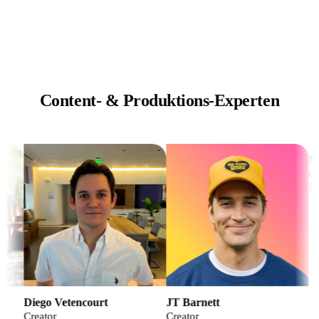
Content- & Produktions-Experten
Mi
Cre
Hou
Diego Vetencourt
JT Barnett
Creator
Creator