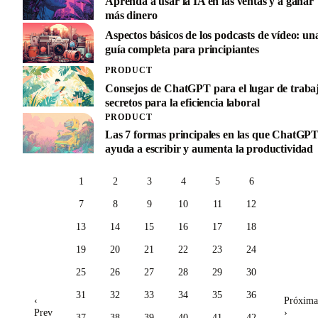
Aprenda a usar la IA en las ventas y a ganar
más dinero
Aspectos básicos de los podcasts de vídeo: un
guía completa para principiantes
PRODUCT
Consejos de ChatGPT para el lugar de traba
secretos para la eficiencia laboral
PRODUCT
Las 7 formas principales en las que ChatGP
ayuda a escribir y aumenta la productividad
1
2
3
4
5
6
7
8
9
10
11
12
13
14
15
16
17
18
19
20
21
22
23
24
25
26
27
28
29
30
31
32
33
34
35
36
‹
Próxima
Prev
›
37
38
39
40
41
42