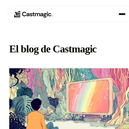
Producto
01
El blog de Castmagic
Casos de uso
02
Precios
03
Acerca de nosotros
04