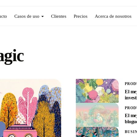
ucto
Casos de uso
Clientes
Precios
Acerca de nosotros
agic
PROD
El me
invest
PROD
El me
blogu
BUSI