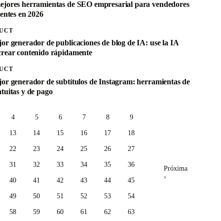
ejores herramientas de SEO empresarial para vendedores
gentes en 2026
UCT
jor generador de publicaciones de blog de IA: use la IA
crear contenido rápidamente
UCT
jor generador de subtítulos de Instagram: herramientas de
tuitas y de pago
4
5
6
7
8
9
13
14
15
16
17
18
22
23
24
25
26
27
31
32
33
34
35
36
Próxima
›
40
41
42
43
44
45
49
50
51
52
53
54
58
59
60
61
62
63