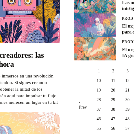
Las m
inteli
PROD
El me
para 
PROD
El me
creadores: las
IA gra
ahora
1
2
3
 inmersos en una revolución
10
11
12
tenido. Si sigues creando
obtener la mitad de los
19
20
21
stán aquí para impulsar tu flujo
28
29
30
‹
ones merecen un lugar en tu kit
Prev
37
38
39
46
47
48
55
56
57