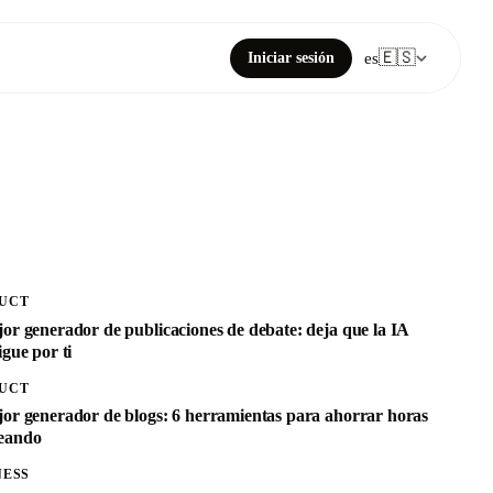
🇪🇸
Iniciar sesión
es
UCT
jor generador de publicaciones de debate: deja que la IA
igue por ti
UCT
jor generador de blogs: 6 herramientas para ahorrar horas
eando
NESS