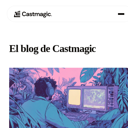
Producto
01
El blog de Castmagic
Casos de uso
02
Precios
03
Acerca de nosotros
04