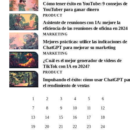
Cómo tener éxito en YouTube: 9 consejos de
YouTuber para ganar dinero
PRODUCT
Asistente de reuniones con IA: mejore la
eficiencia de las reuniones de oficina en 2024
MARKETING
Mejores prácticas: utilice las indicaciones de
ChatGPT para mejorar su marketing
MARKETING
¿Cuál es el mejor generador de videos de
TikTok con IA en 2024?
PRODUCT
Impulsando el éxito: cómo usar ChatGPT pa
el rendimiento de ventas
1
2
3
4
5
6
7
8
9
10
11
12
13
14
15
16
17
18
19
20
21
22
23
24