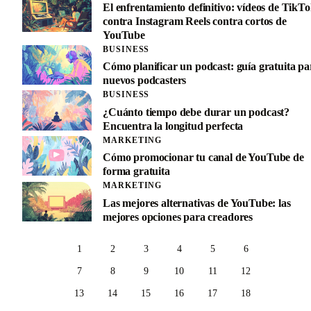
El enfrentamiento definitivo: vídeos de TikT
contra Instagram Reels contra cortos de
YouTube
BUSINESS
Cómo planificar un podcast: guía gratuita pa
nuevos podcasters
BUSINESS
¿Cuánto tiempo debe durar un podcast?
Encuentra la longitud perfecta
MARKETING
Cómo promocionar tu canal de YouTube de
forma gratuita
MARKETING
Las mejores alternativas de YouTube: las
mejores opciones para creadores
1
2
3
4
5
6
7
8
9
10
11
12
13
14
15
16
17
18