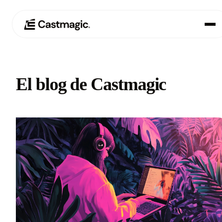
Producto
01
El blog de Castmagic
Casos de uso
02
Precios
03
Acerca de nosotros
04