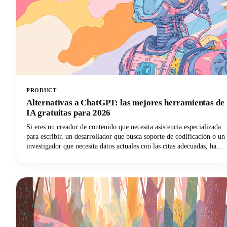
PRODUCT
Alternativas a ChatGPT: las mejores herramientas de
IA gratuitas para 2026
Si eres un creador de contenido que necesita asistencia especializada
para escribir, un desarrollador que busca soporte de codificación o un
investigador que necesita datos actuales con las citas adecuadas, hay
un chatbot de IA que se adapta perfectamente a tus necesidades. En
esta guía, analizamos las principales herramientas de inteligencia
artificial disponibles en 2026, analizamos sus características más
destacadas y te ayudamos a descubrir qué alternativa de ChatGPT
transformará tu forma de trabajar.