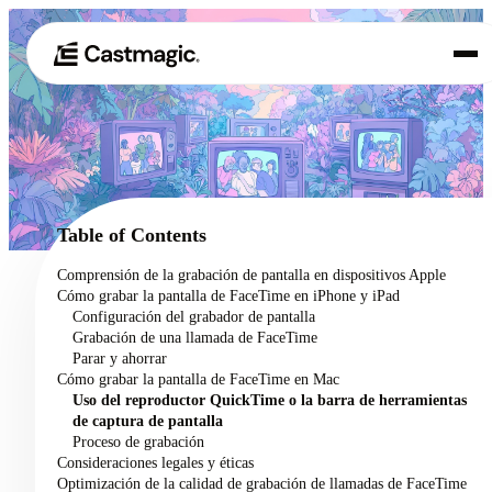
Producto
01
Casos de uso
02
Table of Contents
Precios
Comprensión de la grabación de pantalla en dispositivos Apple
03
Cómo grabar la pantalla de FaceTime en iPhone y iPad
Acerca de nosotros
Configuración del grabador de pantalla
04
Grabación de una llamada de FaceTime
Parar y ahorrar
Cómo grabar la pantalla de FaceTime en Mac
Uso del reproductor QuickTime o la barra de herramientas
de captura de pantalla
Proceso de grabación
Consideraciones legales y éticas
Optimización de la calidad de grabación de llamadas de FaceTime