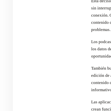
Esta decisi
sin interru
conexión. Q
contenido d
problemas.
Los podcast
los datos d
oportunida
También bus
edición de
contenido d
informativ
Las aplicac
crean func