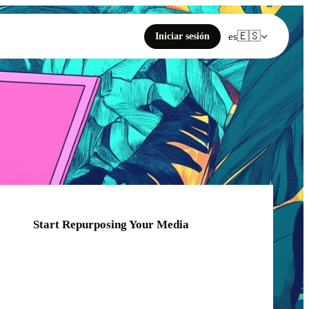
🇪🇸
Iniciar sesión
es
Start Repurposing Your Media
Click or drag your