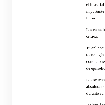
el historia
importante,
libres.
Las capaci
críticas.
Tu aplicaci
tecnología 
condiciones
de episodi
La escucha 
absolutame
durante su 
Incluya he