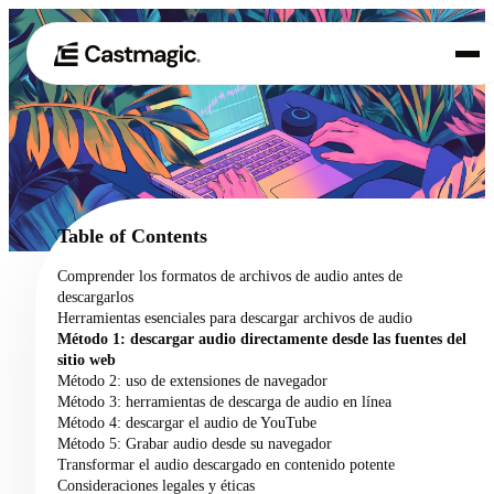
Producto
01
Casos de uso
02
Table of Contents
Precios
Comprender los formatos de archivos de audio antes de
03
descargarlos
Acerca de nosotros
Herramientas esenciales para descargar archivos de audio
04
Método 1: descargar audio directamente desde las fuentes del
sitio web
Método 2: uso de extensiones de navegador
Método 3: herramientas de descarga de audio en línea
Método 4: descargar el audio de YouTube
Método 5: Grabar audio desde su navegador
Transformar el audio descargado en contenido potente
Consideraciones legales y éticas