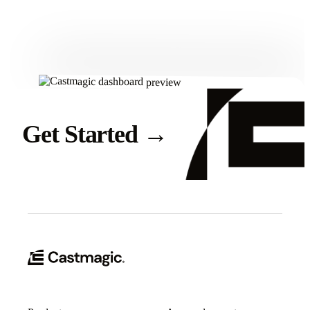
Get Started
Get Started
→