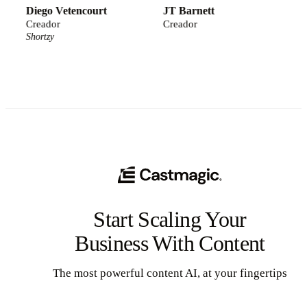
Diego Vetencourt
JT Barnett
Micha
Creador
Creador
Cread
Shortzy
Houck
Start Scaling Your
Business With Content
The most powerful content AI, at your fingertips