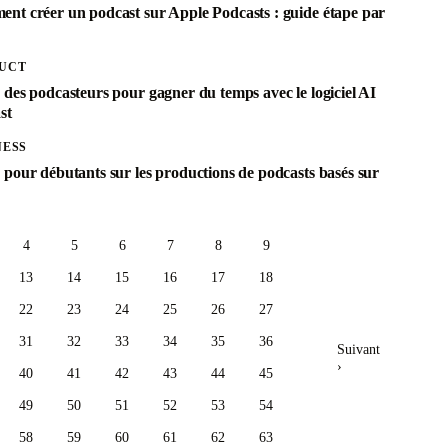
nt créer un podcast sur Apple Podcasts : guide étape par
UCT
 des podcasteurs pour gagner du temps avec le logiciel AI
st
NESS
 pour débutants sur les productions de podcasts basés sur
4
5
6
7
8
9
13
14
15
16
17
18
22
23
24
25
26
27
31
32
33
34
35
36
Suivant
›
40
41
42
43
44
45
49
50
51
52
53
54
58
59
60
61
62
63