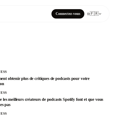
🇫🇷
Connectez-vous
fr
NESS
nt obtenir plus de critiques de podcasts pour votre
ion
NESS
 les meilleurs créateurs de podcasts Spotify font et que vous
tes pas
NESS