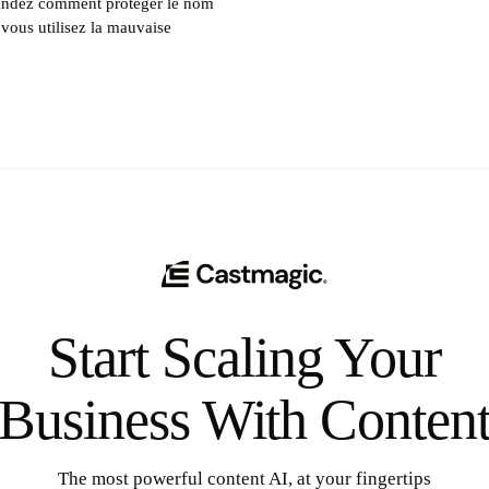
mandez comment protéger le nom
vous utilisez la mauvaise
Start Scaling Your
Business With Conten
The most powerful content AI, at your fingertips