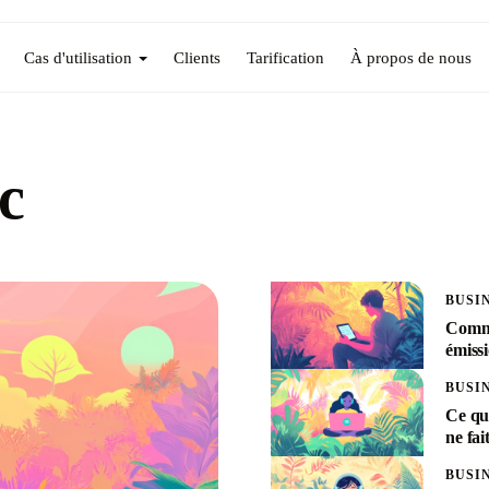
Cas d'utilisation
Clients
Tarification
À propos de nous
c
BUSI
Comme
émiss
BUSI
Ce que
ne fai
BUSI