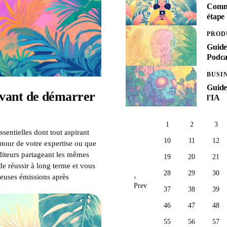
Comme
étape
PROD
Guide
Podca
BUSI
Guide
r avant de démarrer
l'IA
1
2
3
entielles dont tout aspirant
10
11
12
utour de votre expertise ou que
diteurs partageant les mêmes
19
20
21
 réussir à long terme et vous
28
29
30
reuses émissions après
‹
Prev
37
38
39
46
47
48
55
56
57