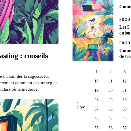
Comme
PROD
Les 5
aujou
PROD
Commen
sting : conseils
de tra
1
2
3
 d'assimiler la sagesse, les
10
11
12
xactement comment ces stratégies
erclass où la méthode
19
20
21
28
29
30
‹
Prev
37
38
39
46
47
48
55
56
57