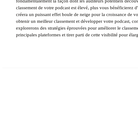
fondamentalement la façon dont les auditeurs potentiels découvr
classement de votre podcast est élevé, plus vous bénéficierez d'
créera un puissant effet boule de neige pour la croissance de v
obtenir un meilleur classement et développer votre podcast, con
explorerons des stratégies éprouvées pour améliorer le classeme
principales plateformes et tirer parti de cette visibilité pour éla