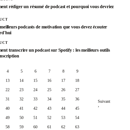
nt rédiger un résumé de podcast et pourquoi vous devriez
UCT
 meilleurs podcasts de motivation que vous devez écouter
rd'hui
UCT
t transcrire un podcast sur Spotify : les meilleurs outils
nscription
4
5
6
7
8
9
13
14
15
16
17
18
22
23
24
25
26
27
31
32
33
34
35
36
Suivant
›
40
41
42
43
44
45
49
50
51
52
53
54
58
59
60
61
62
63