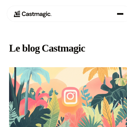
Produit
01
Le blog Castmagic
Cas d'utilisation
02
Tarification
03
À propos de nous
04