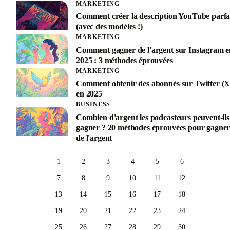
MARKETING
Comment créer la description YouTube parfa
(avec des modèles !)
MARKETING
Comment gagner de l'argent sur Instagram e
2025 : 3 méthodes éprouvées
MARKETING
Comment obtenir des abonnés sur Twitter (X
en 2025
BUSINESS
Combien d'argent les podcasteurs peuvent-ils
gagner ? 20 méthodes éprouvées pour gagne
de l'argent
1
2
3
4
5
6
7
8
9
10
11
12
13
14
15
16
17
18
19
20
21
22
23
24
25
26
27
28
29
30