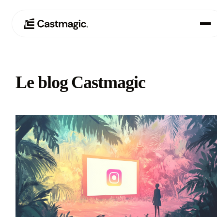
Produit
01
Le blog Castmagic
Cas d'utilisation
02
Tarification
03
À propos de nous
04