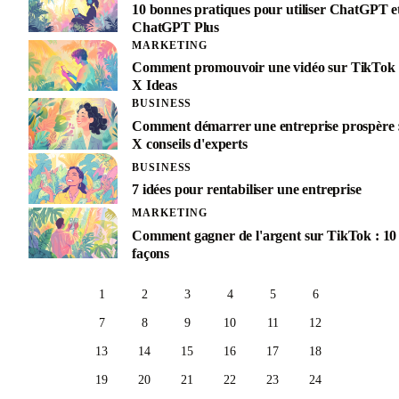
10 bonnes pratiques pour utiliser ChatGPT e
ChatGPT Plus
MARKETING
Comment promouvoir une vidéo sur TikTok 
X Ideas
BUSINESS
Comment démarrer une entreprise prospère 
X conseils d'experts
BUSINESS
7 idées pour rentabiliser une entreprise
MARKETING
Comment gagner de l'argent sur TikTok : 10
façons
1
2
3
4
5
6
7
8
9
10
11
12
13
14
15
16
17
18
19
20
21
22
23
24