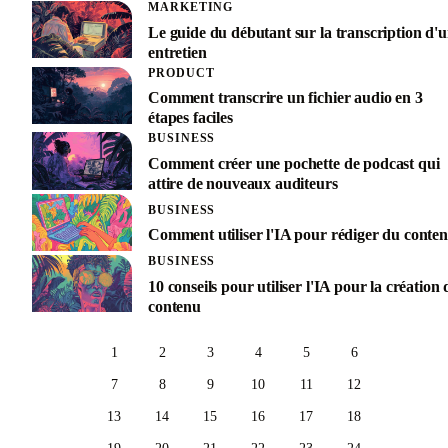
MARKETING
Le guide du débutant sur la transcription d'
entretien
PRODUCT
Comment transcrire un fichier audio en 3
étapes faciles
BUSINESS
Comment créer une pochette de podcast qui
attire de nouveaux auditeurs
BUSINESS
Comment utiliser l'IA pour rédiger du conte
BUSINESS
10 conseils pour utiliser l'IA pour la création 
contenu
1
2
3
4
5
6
7
8
9
10
11
12
13
14
15
16
17
18