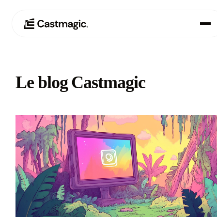
Produit
01
Le blog Castmagic
Cas d'utilisation
02
Tarification
03
À propos de nous
04