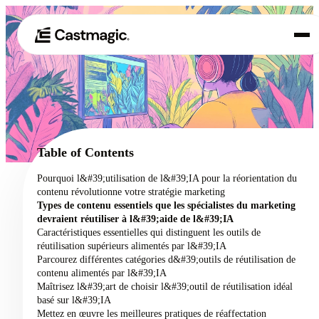
Produit
01
Cas d'utilisation
02
Table of Contents
Tarification
Pourquoi l&#39;utilisation de l&#39;IA pour la réorientation du
03
contenu révolutionne votre stratégie marketing
À propos de nous
Types de contenu essentiels que les spécialistes du marketing
04
devraient réutiliser à l&#39;aide de l&#39;IA
Caractéristiques essentielles qui distinguent les outils de
réutilisation supérieurs alimentés par l&#39;IA
Parcourez différentes catégories d&#39;outils de réutilisation de
contenu alimentés par l&#39;IA
Maîtrisez l&#39;art de choisir l&#39;outil de réutilisation idéal
basé sur l&#39;IA
Mettez en œuvre les meilleures pratiques de réaffectation