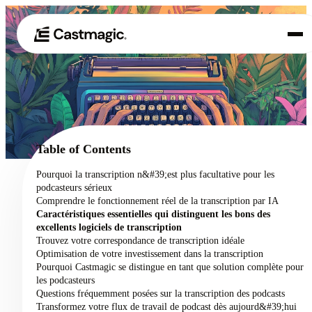
Produit
01
Cas d'utilisation
02
Table of Contents
Tarification
Pourquoi la transcription n&#39;est plus facultative pour les
03
podcasteurs sérieux
À propos de nous
Comprendre le fonctionnement réel de la transcription par IA
04
Caractéristiques essentielles qui distinguent les bons des
excellents logiciels de transcription
Trouvez votre correspondance de transcription idéale
Optimisation de votre investissement dans la transcription
Pourquoi Castmagic se distingue en tant que solution complète pour
les podcasteurs
Questions fréquemment posées sur la transcription des podcasts
Transformez votre flux de travail de podcast dès aujourd&#39;hui