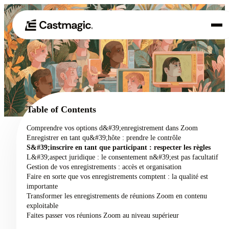
Produit
01
Cas d'utilisation
02
Table of Contents
Tarification
Comprendre vos options d&#39;enregistrement dans Zoom
03
Enregistrer en tant qu&#39;hôte : prendre le contrôle
À propos de nous
S&#39;inscrire en tant que participant : respecter les règles
04
L&#39;aspect juridique : le consentement n&#39;est pas facultatif
Gestion de vos enregistrements : accès et organisation
Faire en sorte que vos enregistrements comptent : la qualité est
importante
Transformer les enregistrements de réunions Zoom en contenu
exploitable
Faites passer vos réunions Zoom au niveau supérieur