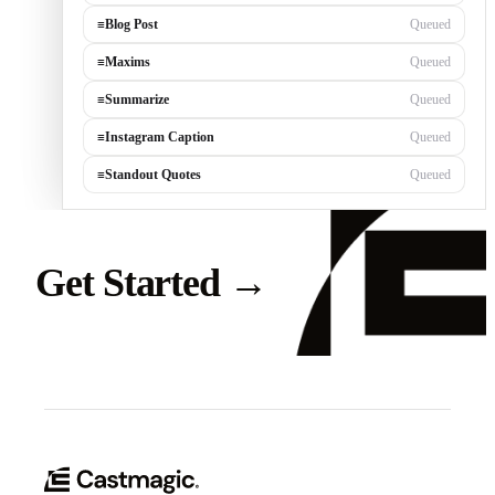
≡
Blog Post
Queued
≡
Maxims
Queued
≡
Summarize
Queued
≡
Instagram Caption
Queued
≡
Standout Quotes
Queued
Get Started
→