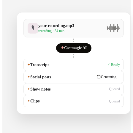
your-recording.mp3
🎙
recording · 34 min
✦
Castmagic AI
✦
Transcript
✓ Ready
✦
Social posts
✓ Ready
✦
Show notes
Generating…
✦
Clips
Queued