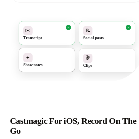
✓
✓
✉️
📝
Transcript
Social posts
✓
🎬
✦
Clips
Show notes
Castmagic For iOS, Record On The
Go