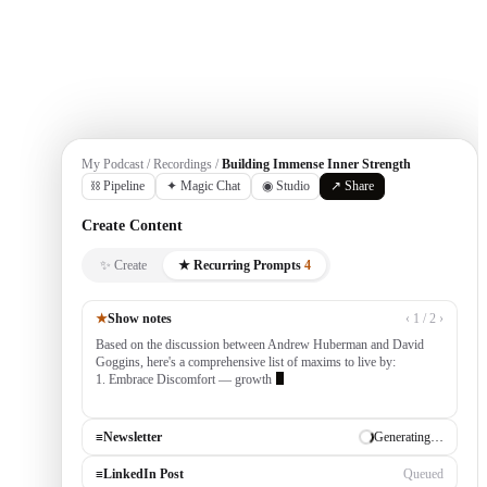
Get Started
My Podcast / Recordings /
Building Immense Inner Strength
⛓ Pipeline
✦ Magic Chat
◉ Studio
↗ Share
Create Content
✨ Create
★ Recurring Prompts
4
★
Show notes
‹ 1 / 2 ›
Based on the discussion between Andrew Huberman and David
Goggins, here's a comprehensive list of maxims to live by:
1. Embrace Discomfort — growth occurs outside your comfort
zone, built by consistently tackling chall
≡
Newsletter
✓ Draft ready
≡
LinkedIn Post
Generating…