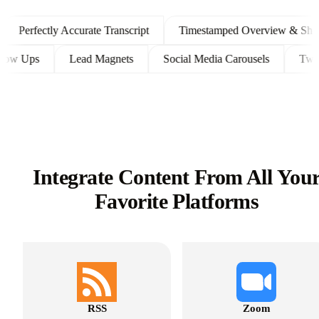
Perfectly Accurate Transcript
Timestamped Overview & Shownot
nt Follow Ups
Lead Magnets
Social Media Carousels
Integrate Content From All You
Favorite Platforms
RSS
Zoom