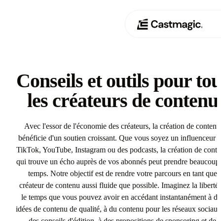
Produit
01
Conseils et outils pour to
Cas d'utilisation
les créateurs de contenu
02
Tarification
03
Avec l'essor de l'économie des créateurs, la création de contenu
bénéficie d'un soutien croissant. Que vous soyez un influenceur s
À propos de nous
TikTok, YouTube, Instagram ou des podcasts, la création de cont
04
qui trouve un écho auprès de vos abonnés peut prendre beaucoup
temps. Notre objectif est de rendre votre parcours en tant que
créateur de contenu aussi fluide que possible. Imaginez la liberté 
le temps que vous pouvez avoir en accédant instantanément à de
idées de contenu de qualité, à du contenu pour les réseaux sociaux
des conseils d'édition, à des propositions de sponsoring et de