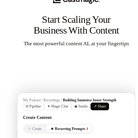
Start Scaling Your
Business With Content
The most powerful content AI, at your fingertips
Get Started
My Podcast / Recordings /
Building Immense Inner Strength
⛓ Pipeline
✦ Magic Chat
◉ Studio
↗ Share
Create Content
✨ Create
★ Recurring Prompts
4