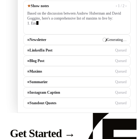
★
Show notes
‹ 1 / 2 ›
Based on the discussion between Andrew Huberman and David
Goggins, here's a comprehensive list of maxims to live by:
1. Embrace Discomfort — growth occurs outside your comfort
zone, built by consistently
≡
Newsletter
✓ Draft ready
≡
LinkedIn Post
Generating…
≡
Blog Post
Queued
≡
Maxims
Queued
≡
Summarize
Queued
≡
Instagram Caption
Queued
≡
Standout Quotes
Queued
Get Started
→