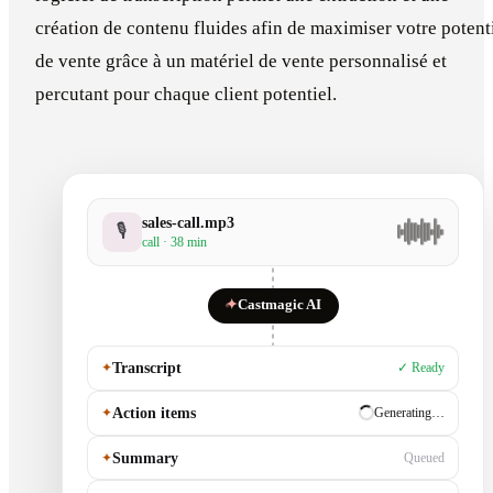
création de contenu fluides afin de maximiser votre potent
de vente grâce à un matériel de vente personnalisé et
percutant pour chaque client potentiel.
sales-call.mp3
🎙
call · 38 min
✦
Castmagic AI
✦
Transcript
✓ Ready
✦
Action items
✓ Ready
✦
Summary
Generating…