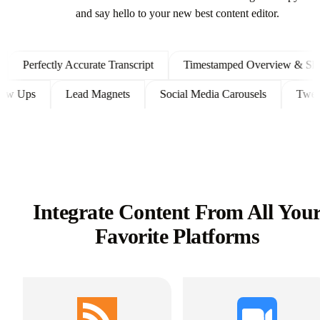
Automate all the tedious work that comes in editing and copywrit
and say hello to your new best content editor.
erfectly Accurate Transcript
Timestamped Overview & Shownot
nt Follow Ups
Lead Magnets
Social Media Carousels
Integrate Content From All You
Favorite Platforms