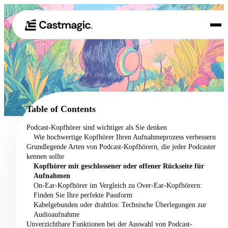
Produkt
01
Anwendungsfälle
02
Table of Contents
Preisgestaltung
Podcast-Kopfhörer sind wichtiger als Sie denken
03
Wie hochwertige Kopfhörer Ihren Aufnahmeprozess verbessern
Über uns
Grundlegende Arten von Podcast-Kopfhörern, die jeder Podcaster
04
kennen sollte
Kopfhörer mit geschlossener oder offener Rückseite für
Aufnahmen
On-Ear-Kopfhörer im Vergleich zu Over-Ear-Kopfhörern:
Finden Sie Ihre perfekte Passform
Kabelgebunden oder drahtlos: Technische Überlegungen zur
Audioaufnahme
Unverzichtbare Funktionen bei der Auswahl von Podcast-