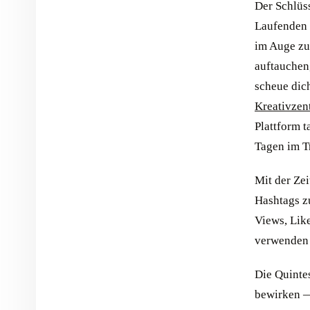
Der Schlüss
Laufenden 
im Auge zu
auftauchen,
scheue dich
Kreativzen
Plattform t
Tagen im T
Mit der Zei
Hashtags z
Views, Lik
verwenden 
Die Quinte
bewirken — 