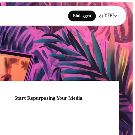
🇩🇪
Einloggen
de
Start Repurposing Your Media
Click or drag your