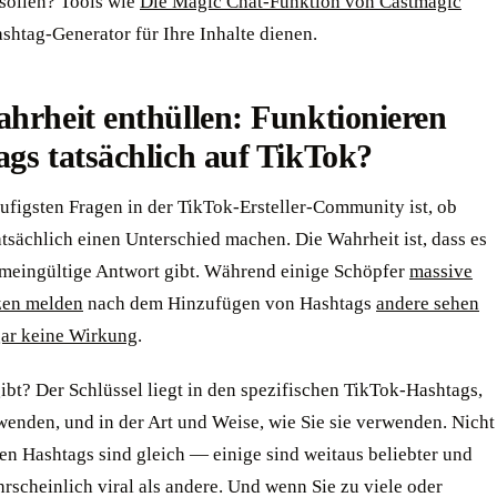
sollen? Tools wie
Die Magic Chat-Funktion von Castmagic
shtag-Generator für Ihre Inhalte dienen.
hrheit enthüllen: Funktionieren
gs tatsächlich auf TikTok?
ufigsten Fragen in der TikTok-Ersteller-Community ist, ob
tsächlich einen Unterschied machen. Die Wahrheit ist, dass es
emeingültige Antwort gibt. Während einige Schöpfer
massive
zen melden
nach dem Hinzufügen von Hashtags
andere sehen
gar keine Wirkung
.
ibt? Der Schlüssel liegt in den spezifischen TikTok-Hashtags,
wenden, und in der Art und Weise, wie Sie sie verwenden. Nicht
ten Hashtags sind gleich — einige sind weitaus beliebter und
scheinlich viral als andere. Und wenn Sie zu viele oder