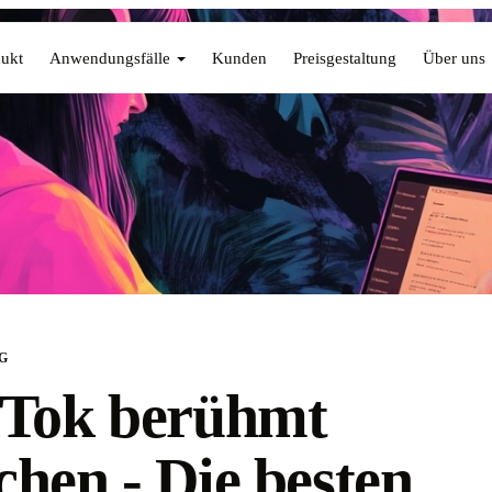
ukt
Anwendungsfälle
Kunden
Preisgestaltung
Über uns
G
kTok berühmt
hen - Die besten