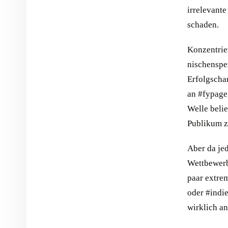
irrelevante
schaden.
Konzentrie
nischenspez
Erfolgscha
an #fypage,
Welle beli
Publikum z
Aber da jed
Wettbewerb
paar extre
oder #indi
wirklich an