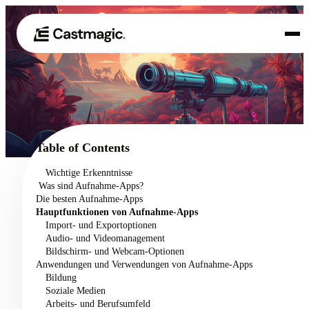
Produkt
01
Anwendungsfälle
02
Table of Contents
Preisgestaltung
Wichtige Erkenntnisse
03
‍ Was sind Aufnahme-Apps?
Über uns
Die besten Aufnahme-Apps
04
Hauptfunktionen von Aufnahme-Apps
Import- und Exportoptionen
Audio- und Videomanagement
Bildschirm- und Webcam-Optionen
Anwendungen und Verwendungen von Aufnahme-Apps
Bildung
Soziale Medien
Arbeits- und Berufsumfeld