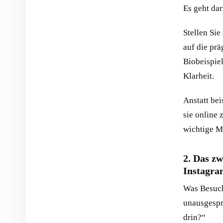
Es geht dar
Stellen Sie
auf die prä
Biobeispiel
Klarheit.
Anstatt bei
sie online 
wichtige M
2. Das zw
Instagra
Was Besuch
unausgespro
drin?“