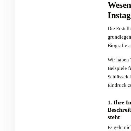
Wesent
Insta
Die Erstell
grundlegen
Biografie 
Wir haben T
Beispiele 
Schlüssele
Eindruck zu
1. Ihre I
Beschrei
steht
Es geht nic