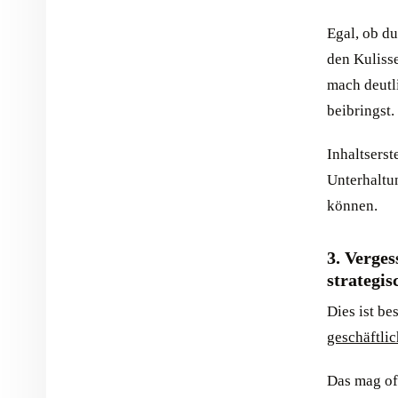
Egal, ob du
den Kulisse
mach deutl
beibringst.
Inhaltserst
Unterhaltu
können.
3. Verges
strategi
Dies ist b
geschäftli
Das mag off