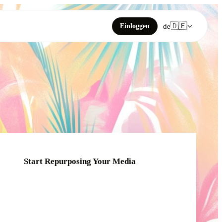
🇩🇪
Einloggen
de
Start Repurposing Your Media
Click or drag your