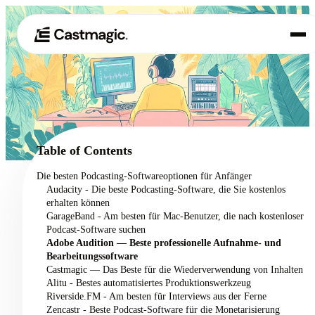
Produkt
01
Anwendungsfälle
02
Table of Contents
Preisgestaltung
Die besten Podcasting-Softwareoptionen für Anfänger
03
Audacity - Die beste Podcasting-Software, die Sie kostenlos
Über uns
erhalten können
04
GarageBand - Am besten für Mac-Benutzer, die nach kostenloser
Podcast-Software suchen
Adobe Audition — Beste professionelle Aufnahme- und
Bearbeitungssoftware
Castmagic — Das Beste für die Wiederverwendung von Inhalten
Alitu - Bestes automatisiertes Produktionswerkzeug
Riverside.FM - Am besten für Interviews aus der Ferne
Zencastr - Beste Podcast-Software für die Monetarisierung