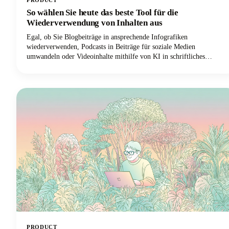
PRODUCT
So wählen Sie heute das beste Tool für die
Wiederverwendung von Inhalten aus
Egal, ob Sie Blogbeiträge in ansprechende Infografiken
wiederverwenden, Podcasts in Beiträge für soziale Medien
umwandeln oder Videoinhalte mithilfe von KI in schriftliches
Material umwandeln möchten, wir sind hier, um Sie durch das
Labyrinth der verfügbaren Tools zu führen. Der Markt ist riesig. KI-
Tools reichen von automatisierten Plattformen, die Dutzende von
Inhaltsvariationen generieren können, bis hin zu speziellen
Lösungen, die sich durch bestimmte Aufgaben der
Wiederverwendung auszeichnen.
PRODUCT