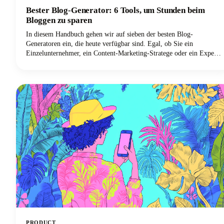
Bester Blog-Generator: 6 Tools, um Stunden beim
Bloggen zu sparen
In diesem Handbuch gehen wir auf sieben der besten Blog-
Generatoren ein, die heute verfügbar sind. Egal, ob Sie ein
Einzelunternehmer, ein Content-Marketing-Stratege oder ein Experte
für digitales Marketing sind und Ihren Output mit tollen Blog-Ideen
skalieren möchten, wir haben alles für Sie. Lassen Sie uns
herausfinden, wie diese leistungsstarken Tools Ihren Blogging-
Workflow verändern und Ihnen helfen können, diese wertvollen
Stunden zurückzugewinnen.
PRODUCT