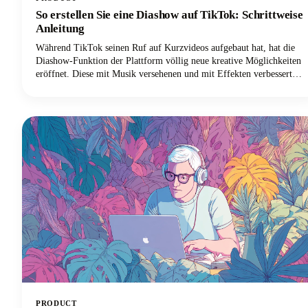
So erstellen Sie eine Diashow auf TikTok: Schrittweise
Anleitung
Während TikTok seinen Ruf auf Kurzvideos aufgebaut hat, hat die
Diashow-Funktion der Plattform völlig neue kreative Möglichkeiten
eröffnet. Diese mit Musik versehenen und mit Effekten verbesserten
Fotomontagen sind einfacher zu erstellen als herkömmliche TikTok-
Videoinhalte und führen häufig zu höheren Engagement-Raten.
Außerdem benötigen Sie keine ausgefallene Videoausrüstung oder
Bearbeitungskenntnisse. Alles was Sie brauchen sind ein paar tolle
Fotos und ein paar Minuten, um sie zum Leben zu erwecken.
PRODUCT