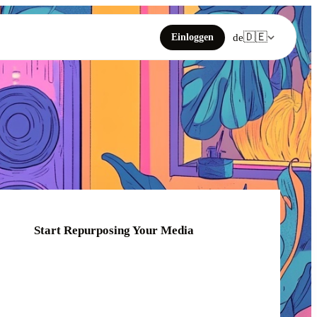
🇩🇪
Einloggen
de
Start Repurposing Your Media
Click or drag your