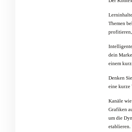
Der Kontext
Lerninhalt
Themen beh
profitiere
Intelligen
dein Marken
einem kurz
Denken Sie
eine kurze
Kanäle wie
Grafiken au
um die Dyn
etablieren.