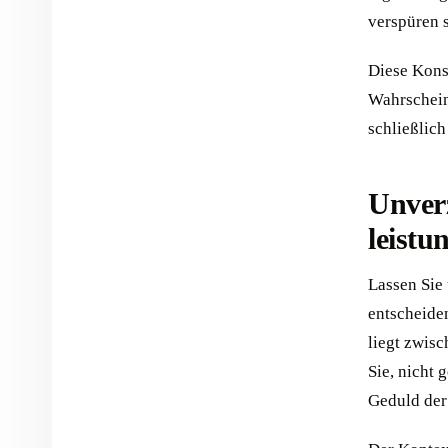
verspüren 
Diese Konsi
Wahrschein
schließlic
Unver
leistu
Lassen Sie 
entscheiden
liegt zwisc
Sie, nicht 
Geduld der