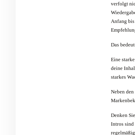
verfolgt ni
Wiedergabe
Anfang bis
Empfehlung
Das bedeute
Eine starke
deine Inhal
starkes Wa
Neben den 
Markenbeka
Denken Sie
Intros sin
regelmäßig