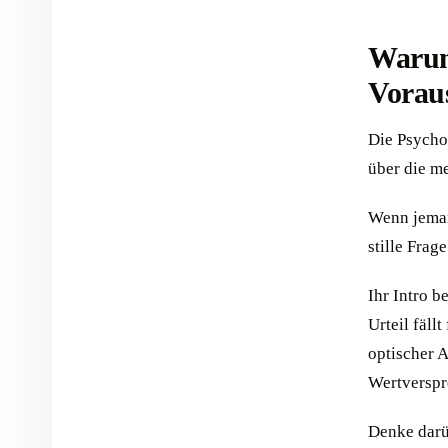
Warum
Voraus
Die Psycho
über die m
Wenn jeman
stille Frag
Ihr Intro b
Urteil fäll
optischer A
Wertverspr
Denke dar