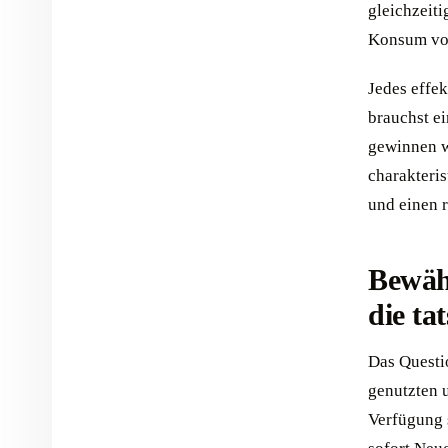
gleichzeiti
Konsum von
Jedes effek
brauchst ei
gewinnen w
charakteris
und einen 
Bewäh
die ta
Das Questi
genutzten 
Verfügung 