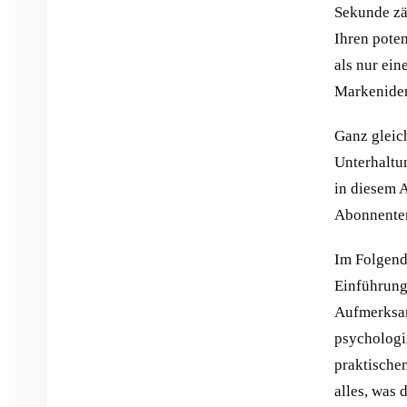
Sekunde zä
Ihren pote
als nur ein
Markenident
Ganz gleic
Unterhaltun
in diesem 
Abonnente
Im Folgend
Einführung
Aufmerksam
psychologi
praktische
alles, was 