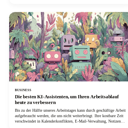
auffallen. Unter den vielen verfügbaren Tools sticht Castmagic als
der beste Podcast-Namensgenerator sowohl für den gesamten
Showtitel als auch für einzelne Episodennamen hervor.
BUSINESS
Die besten KI-Assistenten, um Ihren Arbeitsablauf
heute zu verbessern
Bis zu der Hälfte unseres Arbeitstages kann durch geschäftige Arbeit
aufgebraucht werden, die uns nicht weiterbringt. Ihre kostbare Zeit
verschwindet in Kalenderkonflikten, E-Mail-Verwaltung, Notizen
und sich wiederholenden Aufgaben. Aber hier sind die aufregenden