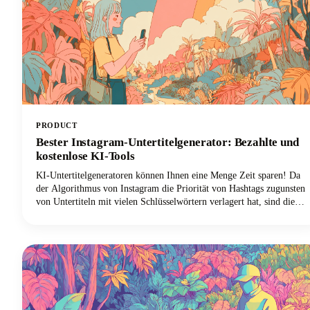
PRODUCT
Bester Instagram-Untertitelgenerator: Bezahlte und
kostenlose KI-Tools
KI-Untertitelgeneratoren können Ihnen eine Menge Zeit sparen! Da
der Algorithmus von Instagram die Priorität von Hashtags zugunsten
von Untertiteln mit vielen Schlüsselwörtern verlagert hat, sind diese
Tools für gute Instagram-Untertitel für Inhaltsersteller, Marken und
Social-Media-Manager, die nach Auffindbarkeit suchen,
unverzichtbar geworden. In diesem Handbuch werden die besten
kostenlosen und kostenpflichtigen Instagram-Untertitelgeneratoren
behandelt und erklärt, wie Sie sie effektiv verwenden können, um
Untertitel zu erstellen, die zu echten Ergebnissen führen.