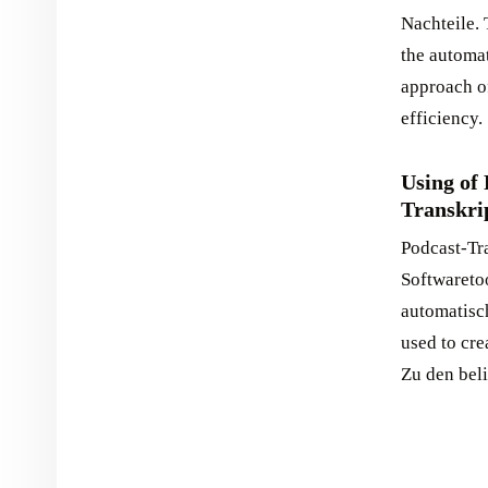
Nachteile. 
the automat
approach o
efficiency. ‍
Using of
Transkri
Podcast-Tr
Softwareto
automatisch
used to cre
Zu den bel