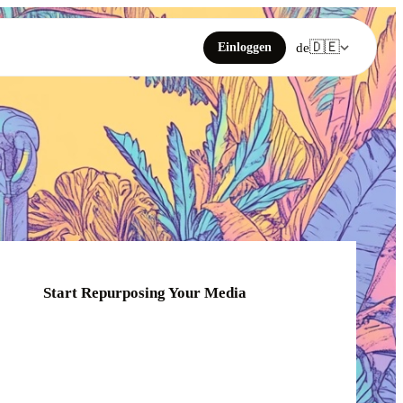
🇩🇪
Einloggen
de
Start Repurposing Your Media
Click or drag your