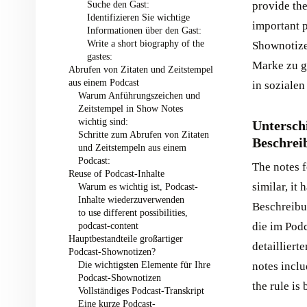
Suche den Gast:
provide the
Identifizieren Sie wichtige
important p
Informationen über den Gast:
Write a short biography of the
Shownotizen
gastes:
Marke zu g
Abrufen von Zitaten und Zeitstempel
aus einem Podcast ‍
in sozialen
Warum Anführungszeichen und
Zeitstempel in Show Notes
wichtig sind:
Untersch
Schritte zum Abrufen von Zitaten
Beschrei
und Zeitstempeln aus einem
Podcast: ‍
The notes f
Reuse of Podcast-Inhalte ‍
similar, it
Warum es wichtig ist, Podcast-
Inhalte wiederzuverwenden
Beschreibu
to use different possibilities,
die im Pod
podcast-content ‍
Hauptbestandteile großartiger
detailliert
Podcast-Shownotizen?
Die wichtigsten Elemente für Ihre
notes inclu
Podcast-Shownotizen
the rule is
Vollständiges Podcast-Transkript
Eine kurze Podcast-