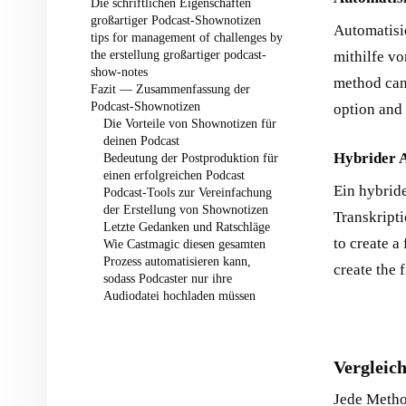
Die schriftlichen Eigenschaften
großartiger Podcast-Shownotizen ‍
Automatisie
tips for management of challenges by
the erstellung großartiger podcast-
mithilfe v
show-notes ‍
method can 
Fazit — Zusammenfassung der
Podcast-Shownotizen ‍
option and 
Die Vorteile von Shownotizen für
deinen Podcast ‍
Hybrider 
Bedeutung der Postproduktion für
einen erfolgreichen Podcast ‍
Ein hybrid
Podcast-Tools zur Vereinfachung
der Erstellung von Shownotizen ‍
Transkripti
Letzte Gedanken und Ratschläge ‍
to create a 
Wie Castmagic diesen gesamten
Prozess automatisieren kann,
create the 
sodass Podcaster nur ihre
Audiodatei hochladen müssen ‍
Vergleic
Jede Metho