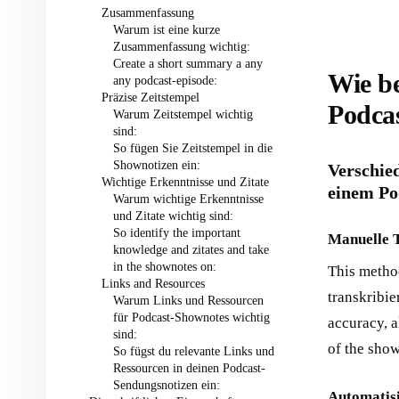
Zusammenfassung ‍
Warum ist eine kurze
Zusammenfassung wichtig:
Create a short summary a any
Wie b
any podcast-episode:
Präzise Zeitstempel ‍
Podcas
Warum Zeitstempel wichtig
sind:
So fügen Sie Zeitstempel in die
Shownotizen ein:
Verschie
Wichtige Erkenntnisse und Zitate ‍
einem Pod
Warum wichtige Erkenntnisse
und Zitate wichtig sind:
So identify the important
Manuelle T
knowledge and zitates and take
in the shownotes on:
This method
Links and Resources ‍
transkribie
Warum Links und Ressourcen
für Podcast-Shownotes wichtig
accuracy, a
sind:
of the show 
So fügst du relevante Links und
Ressourcen in deinen Podcast-
Sendungsnotizen ein:
Automatisi