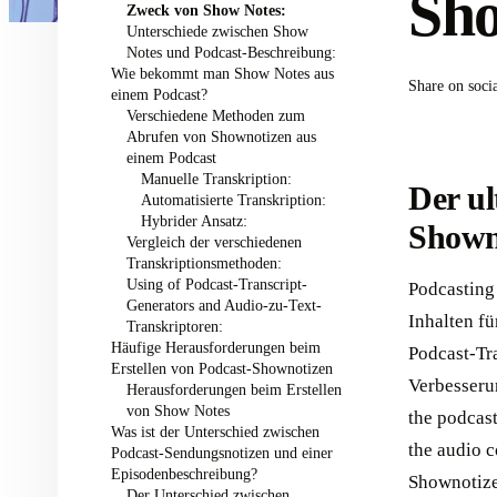
Sho
Zweck von Show Notes:
Unterschiede zwischen Show
Notes und Podcast-Beschreibung:
Wie bekommt man Show Notes aus
Share on soci
einem Podcast? ‍
Verschiedene Methoden zum
Abrufen von Shownotizen aus
einem Podcast ‍
Manuelle Transkription:
Der ul
Automatisierte Transkription:
Hybrider Ansatz:
Showno
Vergleich der verschiedenen
Transkriptionsmethoden:
Using of Podcast-Transcript-
Podcasting
Generators and Audio-zu-Text-
Inhalten f
Transkriptoren:
Häufige Herausforderungen beim
Podcast-Tra
Erstellen von Podcast-Shownotizen ‍
Verbesseru
Herausforderungen beim Erstellen
von Show Notes
the podcast
Was ist der Unterschied zwischen
the audio 
Podcast-Sendungsnotizen und einer
Episodenbeschreibung? ‍
Shownotize
Der Unterschied zwischen