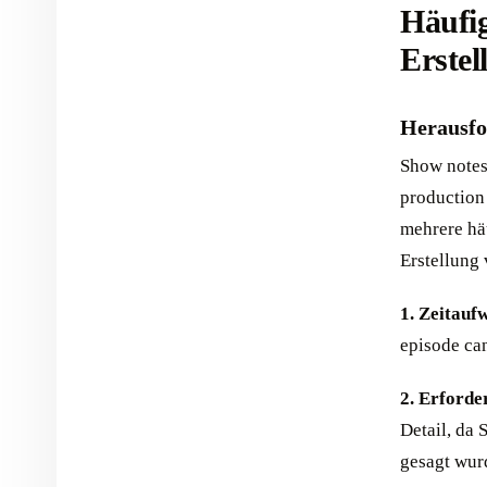
Häufi
Erstel
Herausfo
Show notes 
production 
mehrere hä
Erstellung 
1. Zeitauf
episode can
2. Erforde
Detail, da
gesagt wur