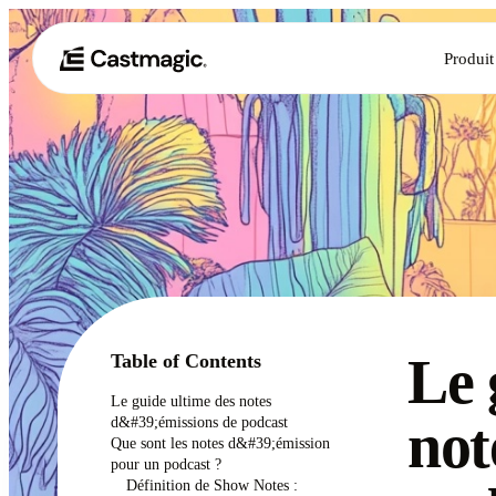
Produit
Le 
Table of Contents
Le guide ultime des notes
not
d&#39;émissions de podcast ‍
Que sont les notes d&#39;émission
pour un podcast ? ‍
Définition de Show Notes :