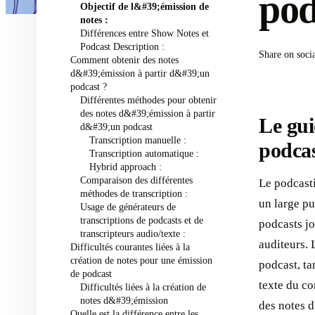
pod
Objectif de l&#39;émission de
notes :
Différences entre Show Notes et
Podcast Description :
Share on soci
Comment obtenir des notes
d&#39;émission à partir d&#39;un
podcast ? ‍
Différentes méthodes pour obtenir
des notes d&#39;émission à partir
Le gui
d&#39;un podcast ‍
Transcription manuelle :
podcas
Transcription automatique :
Hybrid approach :
Comparaison des différentes
Le podcast
méthodes de transcription :
un large pu
Usage de générateurs de
transcriptions de podcasts et de
podcasts jo
transcripteurs audio/texte :
auditeurs. 
Difficultés courantes liées à la
création de notes pour une émission
podcast, ta
de podcast ‍
texte du co
Difficultés liées à la création de
notes d&#39;émission
des notes d
Quelle est la différence entre les