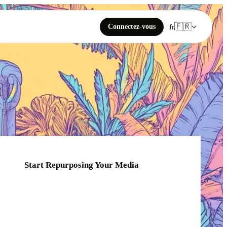
🇫🇷
Connectez-vous
fr
Start Repurposing Your Media
Click or drag your