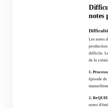
Diffic
notes 
Difficult
Les notes d
production 
difficile. 
de la créat
1. Processu
épisode de 
manuelleme
2. ReQUI
notes d'émi