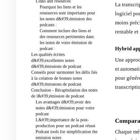
Links and resources ‍
La transcri
Pourquoi les liens et les
ressources sont importants pour
logiciel po
les notes d&#39;émission des
moins préci
podcasts :
Comment inclure des liens et
rentable et 
des ressources pertinentes dans
les notes de votre émission de
Hybrid ap
podcast :
Les qualités écrites
Une approc
d&#39;excellentes notes
d&#39;émissions de podcast ‍
et automati
Conseils pour surmonter les défis liés
pour génére
à la création de bonnes notes
d&#39;émissions de podcast ‍
transcripti
Conclusion - Récapitulation des notes
de l&#39;émission de podcast ‍
Les avantages d&#39;avoir des
notes d&#39;émission pour votre
podcast ‍
Comparai
L&#39;importance de la post-
production pour un podcast réussi ‍
Chaque méth
Podcast tools for simplification the
emission notes ‍