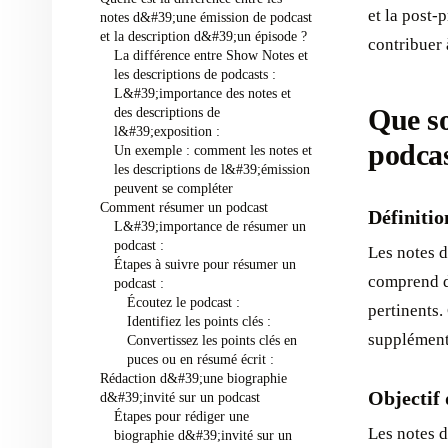
et la post-
notes d&#39;une émission de podcast
et la description d&#39;un épisode ? ‍
contribuer 
La différence entre Show Notes et
les descriptions de podcasts : ‍
L&#39;importance des notes et
Que so
des descriptions de
l&#39;exposition : ‍
podcast
Un exemple : comment les notes et
les descriptions de l&#39;émission
peuvent se compléter ‍
Comment résumer un podcast ‍
Définitio
L&#39;importance de résumer un
podcast : ‍
Les notes 
Étapes à suivre pour résumer un
comprend de
podcast : ‍
Écoutez le podcast :
pertinents.
Identifiez les points clés :
supplémenta
Convertissez les points clés en
puces ou en résumé écrit :
Rédaction d&#39;une biographie
Objectif 
d&#39;invité sur un podcast ‍
Étapes pour rédiger une
Les notes d
biographie d&#39;invité sur un