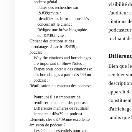
podcast génial ‍
visibilité 
Faites des recherches sur
l'auditeur e
l&#39;invité :
Identifiez les informations clés
citations d
concernant le client :
podcasteur
Rédigez une brève biographie
de l&#39;invité :
incluant de
Obtient des citations et des
horodatages à partir d&#39;un
podcast ‍
Différenc
Why the citations and horodatages
are important in Show Notes :
Bien que le
Étapes pour obtenir des citations et
sembler sim
des horodatages à partir d&#39;un
podcast : ‍
description
Réutilisation du contenu des podcasts
apparaît da
Pourquoi il est important de
constituent
réutiliser le contenu des podcasts
Différentes manières de réutiliser
d'affichage
le contenu d&#39;un podcast ‍
tandis que 
Eléments clés d&#39;une excellente
émission de podcast ?
Les éléments essentiels pour vos