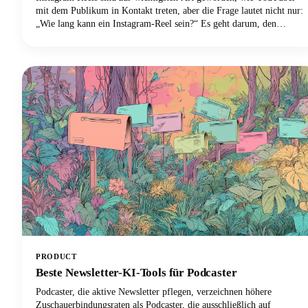
mit dem Publikum in Kontakt treten, aber die Frage lautet nicht nur:
„Wie lang kann ein Instagram-Reel sein?“ Es geht darum, den
optimalen Punkt zwischen dem zu finden, was die Plattform zulässt,
und dem, was tatsächlich gut läuft. Wir befassen uns eingehend mit
allem, was du über die Länge von Instagram Reels im Jahr 2025
wissen musst, von den technischen Grenzen bis hin zu den
strategischen Entscheidungen, die deine Inhalte von anderen abheben
werden.
PRODUCT
Beste Newsletter-KI-Tools für Podcaster
Podcaster, die aktive Newsletter pflegen, verzeichnen höhere
Zuschauerbindungsraten als Podcaster, die ausschließlich auf