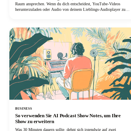
Raum ansprechen. Wenn du dich entscheidest, YouTube-Videos
herunterzuladen oder Audio von deinem Lieblings-Audioplayer zu
rippen, ist es am besten, dies mit Genehmigung zu tun oder nur
deine eigenen Videos/Audios herunterzuladen. Allerdings wissen wir,
dass es viele Downloader-Programme online gibt. Achte nur darauf,
dass du alles, was du herunterlädst, nur für den persönlichen
Gebrauch verwendest
BUSINESS
So verwenden Sie AI Podcast Show Notes, um Ihre
Show zu erweitern
Was 30 Minuten dauern sollte, dehnt sich irgendwie auf zwei