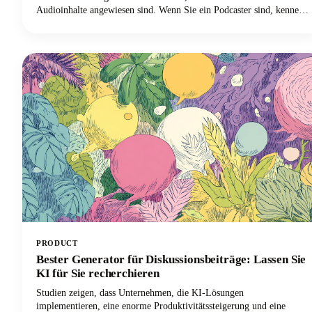
Audioinhalte angewiesen sind. Wenn Sie ein Podcaster sind, kennen
Sie das Problem bereits. Du jonglierst zwischen Audiobearbeitung,
Gastkoordination, Werbung und versuchst irgendwie, eine
konsistente Inhaltspräsenz auf mehreren Plattformen
aufrechtzuerhalten.
PRODUCT
Bester Generator für Diskussionsbeiträge: Lassen Sie
KI für Sie recherchieren
Studien zeigen, dass Unternehmen, die KI-Lösungen
implementieren, eine enorme Produktivitätssteigerung und eine