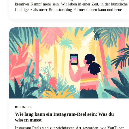
kreativer Kampf mehr sein. Wir leben in einer Zeit, in der künstliche
Intelligenz als unser Brainstorming-Partner dienen kann und neue
Perspektiven und kreative Kombinationen bietet, die wir alleine
vielleicht nie in Betracht gezogen hätten. Lesen Sie mit, wie Sie
diese leistungsstarken Tools nutzen können, um einen Podcast-
Namen zu erstellen, der einprägsam, auffindbar und perfekt zu Ihrer
Marke passt.
BUSINESS
Wie lang kann ein Instagram-Reel sein: Was du
wissen musst
Instagram Reels sind zur wichtigsten Art geworden, wie YouTuber