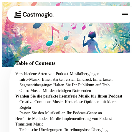
Produkt
01
Anwendungsfälle
02
Table of Contents
Preisgestaltung
Verschiedene Arten von Podcast-Musikübergängen
03
Intro-Musik: Einen starken ersten Eindruck hinterlassen
Über uns
Segmentübergänge: Halten Sie Ihr Publikum auf Trab
04
Outro Music: Mit der richtigen Note enden
Wählen Sie die perfekte lizenzfreie Musik für Ihren Podcast
Creative Commons Music: Kostenlose Optionen mit klaren
Regeln
Passen Sie den Musikstil an Ihr Podcast-Genre an
Bewährte Methoden für die Implementierung von Podcast
Transition Music
Technische Überlegungen für reibungslose Übergänge