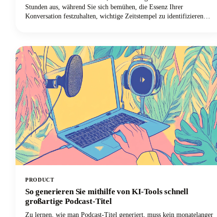
Stunden aus, während Sie sich bemühen, die Essenz Ihrer
Konversation festzuhalten, wichtige Zeitstempel zu identifizieren
und etwas zu erstellen, das den Leuten tatsächlich hilft, Ihre Sendung
zu entdecken. Klingt vertraut? Hier ist jedoch die Sache:
Suchmaschinen können Ihre Audioinhalte nicht anhören. Sie
verlassen sich ausschließlich auf Text, um zu verstehen, worum es in
Ihren Folgen geht.
PRODUCT
So generieren Sie mithilfe von KI-Tools schnell
großartige Podcast-Titel
Zu lernen, wie man Podcast-Titel generiert, muss kein monatelanger