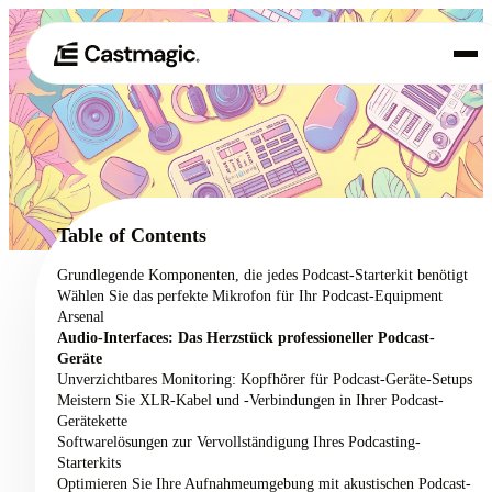
Produkt
01
Anwendungsfälle
02
Table of Contents
Preisgestaltung
Grundlegende Komponenten, die jedes Podcast-Starterkit benötigt
03
Wählen Sie das perfekte Mikrofon für Ihr Podcast-Equipment
Über uns
Arsenal
04
Audio-Interfaces: Das Herzstück professioneller Podcast-
Geräte
Unverzichtbares Monitoring: Kopfhörer für Podcast-Geräte-Setups
Meistern Sie XLR-Kabel und -Verbindungen in Ihrer Podcast-
Gerätekette
Softwarelösungen zur Vervollständigung Ihres Podcasting-
Starterkits
Optimieren Sie Ihre Aufnahmeumgebung mit akustischen Podcast-