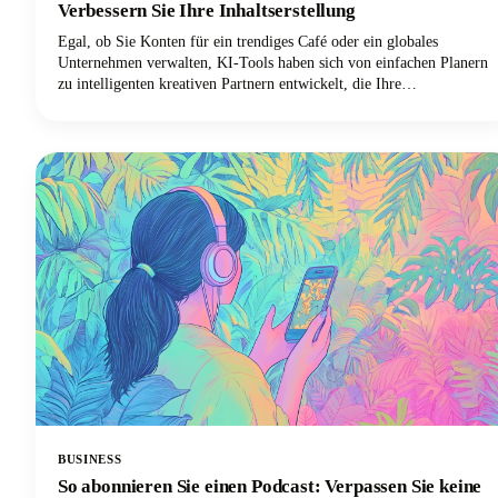
Verbessern Sie Ihre Inhaltserstellung
Egal, ob Sie Konten für ein trendiges Café oder ein globales
Unternehmen verwalten, KI-Tools haben sich von einfachen Planern
zu intelligenten kreativen Partnern entwickelt, die Ihre
Markenstimme und die Präferenzen Ihrer Zielgruppe verstehen.
Lassen Sie uns in alles eintauchen, was Sie über KI-Postgeneratoren
für soziale Medien wissen müssen. Wir werden untersuchen, warum
diese Tools unverzichtbar sind, wie Sie das richtige für Ihre
Bedürfnisse auswählen und wie Sie ihr Potenzial maximieren
können, ohne auf Authentizität zu verzichten.
BUSINESS
So abonnieren Sie einen Podcast: Verpassen Sie keine