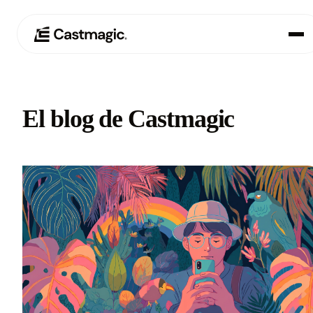
Producto
01
El blog de Castmagic
Casos de uso
02
Precios
03
Acerca de nosotros
04