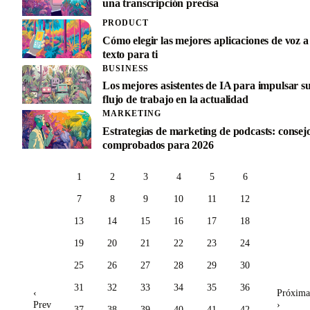
una transcripción precisa
PRODUCT
Cómo elegir las mejores aplicaciones de voz a
texto para ti
BUSINESS
Los mejores asistentes de IA para impulsar s
flujo de trabajo en la actualidad
MARKETING
Estrategias de marketing de podcasts: consej
comprobados para 2026
1
2
3
4
5
6
7
8
9
10
11
12
13
14
15
16
17
18
19
20
21
22
23
24
25
26
27
28
29
30
31
32
33
34
35
36
‹
Próxima
Prev
›
37
38
39
40
41
42