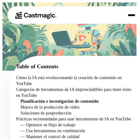
Producto
01
Casos de uso
02
Table of Contents
Precios
Cómo la IA está revolucionando la creación de contenido en
03
YouTube
Acerca de nosotros
Categorías de herramientas de IA imprescindibles para tener éxito
04
en YouTube
Planificación e investigación de contenido
Mejora de la producción de vídeo
Soluciones de posproducción
Prácticas recomendadas para usar herramientas de IA en YouTube
— Optimice su flujo de trabajo
— Usa herramientas en combinación
— Mantener el control de calidad