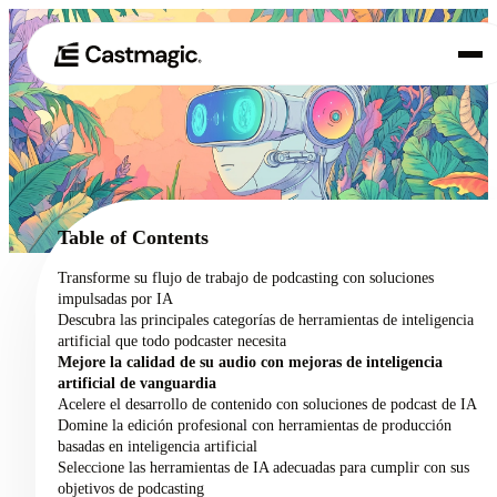
Producto
01
Casos de uso
02
Table of Contents
Precios
Transforme su flujo de trabajo de podcasting con soluciones
03
impulsadas por IA
Acerca de nosotros
Descubra las principales categorías de herramientas de inteligencia
04
artificial que todo podcaster necesita
Mejore la calidad de su audio con mejoras de inteligencia
artificial de vanguardia
Acelere el desarrollo de contenido con soluciones de podcast de IA
Domine la edición profesional con herramientas de producción
basadas en inteligencia artificial
Seleccione las herramientas de IA adecuadas para cumplir con sus
objetivos de podcasting