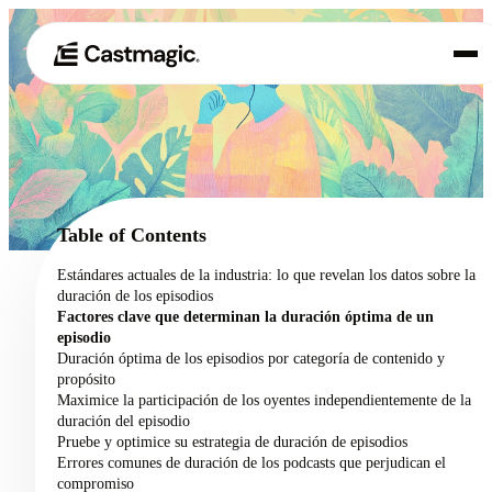
Producto
01
Casos de uso
02
Table of Contents
Precios
Estándares actuales de la industria: lo que revelan los datos sobre la
03
duración de los episodios
Acerca de nosotros
Factores clave que determinan la duración óptima de un
04
episodio
Duración óptima de los episodios por categoría de contenido y
propósito
Maximice la participación de los oyentes independientemente de la
duración del episodio
Pruebe y optimice su estrategia de duración de episodios
Errores comunes de duración de los podcasts que perjudican el
compromiso