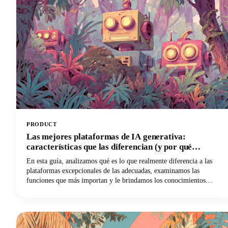
PRODUCT
Las mejores plataformas de IA generativa:
características que las diferencian (y por qué
Castmagic es líder entre los creadores de contenido)
En esta guía, analizamos qué es lo que realmente diferencia a las
plataformas excepcionales de las adecuadas, examinamos las
funciones que más importan y le brindamos los conocimientos
necesarios para usar la IA de manera efectiva para sus necesidades
específicas. Y si eres un creador de contenido, un podcaster, un
YouTuber o un profesional del marketing que trabaja con audio y
vídeo, descubrirás por qué Castmagic se ha convertido en la mejor