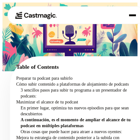
Producto
01
Casos de uso
02
Table of Contents
Precios
Preparar tu podcast para subirlo
03
Cómo subir contenido a plataformas de alojamiento de podcasts
Acerca de nosotros
3 sencillos pasos para subir tu programa a un presentador de
04
podcasts:
Maximizar el alcance de tu podcast
En primer lugar, optimiza tus nuevos episodios para que sean
descubiertos
A continuación, es el momento de ampliar el alcance de tu
podcast en múltiples plataformas
Otras cosas que puede hacer para atraer a nuevos oyentes:
Mejora tu estrategia de contenido posterior a la subida con