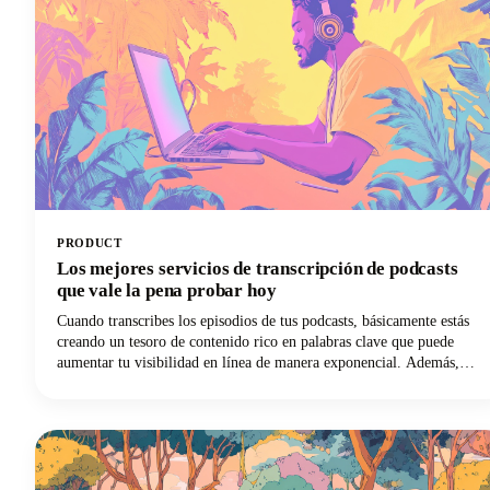
PRODUCT
Los mejores servicios de transcripción de podcasts
que vale la pena probar hoy
Cuando transcribes los episodios de tus podcasts, básicamente estás
creando un tesoro de contenido rico en palabras clave que puede
aumentar tu visibilidad en línea de manera exponencial. Además,
estás abriendo tu programa a audiencias que prefieren leer antes que
escuchar, sin mencionar a las personas sordas o con problemas de
audición. Pero lo entendemos: transcribir manualmente tu propio
podcast es brutal. ¡Ese es el tiempo que podrías dedicar a crear mejor
contenido, a conectar con tu audiencia o, de hecho, a hacer crecer tu
programa! Los mejores servicios de transcripción de podcasts te