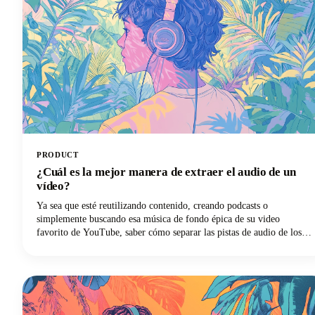
PRODUCT
¿Cuál es la mejor manera de extraer el audio de un
vídeo?
Ya sea que esté reutilizando contenido, creando podcasts o
simplemente buscando esa música de fondo épica de su video
favorito de YouTube, saber cómo separar las pistas de audio de los
archivos de video es una habilidad esencial. El proceso de extraer el
audio de un vídeo consiste básicamente en separar la pista de audio
del componente de vídeo y guardarla como un archivo de audio
independiente.