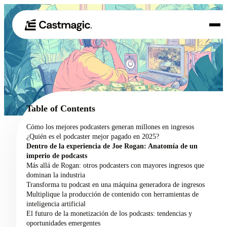
Producto
01
Casos de uso
02
Table of Contents
Precios
Cómo los mejores podcasters generan millones en ingresos
03
¿Quién es el podcaster mejor pagado en 2025?
Acerca de nosotros
Dentro de la experiencia de Joe Rogan: Anatomía de un
04
imperio de podcasts
Más allá de Rogan: otros podcasters con mayores ingresos que
dominan la industria
Transforma tu podcast en una máquina generadora de ingresos
Multiplique la producción de contenido con herramientas de
inteligencia artificial
El futuro de la monetización de los podcasts: tendencias y
oportunidades emergentes