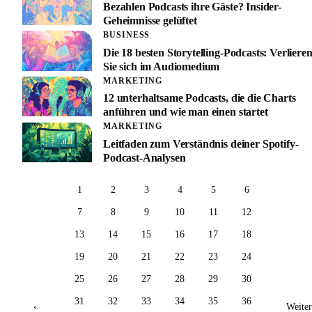
Bezahlen Podcasts ihre Gäste? Insider-
Geheimnisse gelüftet
BUSINESS
Die 18 besten Storytelling-Podcasts: Verliere
Sie sich im Audiomedium
MARKETING
12 unterhaltsame Podcasts, die die Charts
anführen und wie man einen startet
MARKETING
Leitfaden zum Verständnis deiner Spotify-
Podcast-Analysen
1
2
3
4
5
6
7
8
9
10
11
12
13
14
15
16
17
18
19
20
21
22
23
24
25
26
27
28
29
30
31
32
33
34
35
36
‹
Weiter