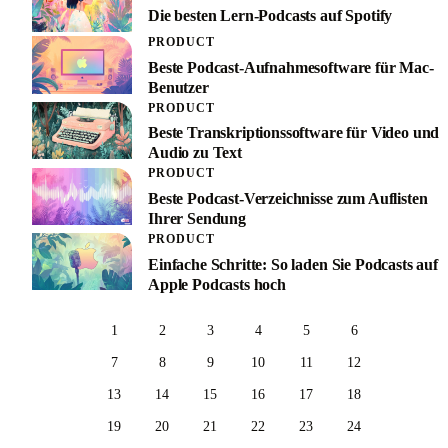
Die besten Lern-Podcasts auf Spotify
PRODUCT
Beste Podcast-Aufnahmesoftware für Mac-
Benutzer
PRODUCT
Beste Transkriptionssoftware für Video und
Audio zu Text
PRODUCT
Beste Podcast-Verzeichnisse zum Auflisten
Ihrer Sendung
PRODUCT
Einfache Schritte: So laden Sie Podcasts auf
Apple Podcasts hoch
1
2
3
4
5
6
7
8
9
10
11
12
13
14
15
16
17
18
19
20
21
22
23
24