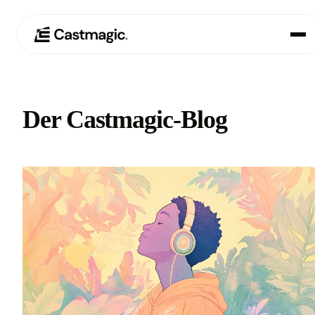
Produkt
01
Der Castmagic-Blog
Anwendungsfälle
02
Preisgestaltung
03
Über uns
04