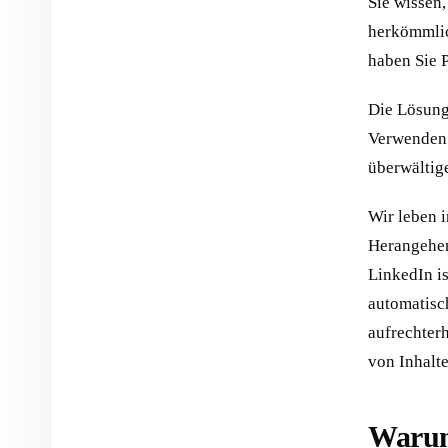
Sie wissen,
herkömmlic
haben Sie P
Die Lösung
Verwenden S
überwältig
Wir leben i
Herangehen
LinkedIn i
automatisch
aufrechter
von Inhalt
Warum