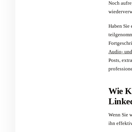
Noch aufre
wiederver
Haben Sie 
teilgenomm
Fortgeschri
Audio- un
Posts, extr
profession
Wie KI
Linke
Wenn Sie wi
ihn effekti