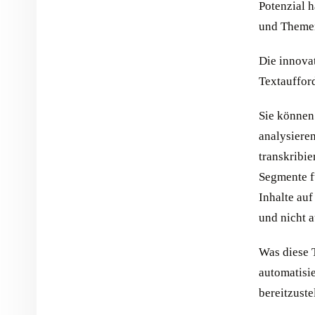
Potenzial h
und Themen
Die innova
Textauffor
Sie können
analysiere
transkribie
Segmente fü
Inhalte au
und nicht 
Was diese T
automatisi
bereitzuste