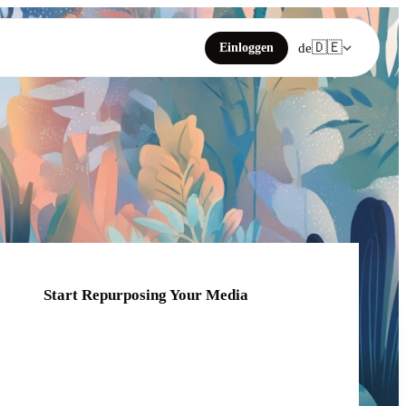
🇩🇪
Einloggen
de
Start Repurposing Your Media
Click or drag your