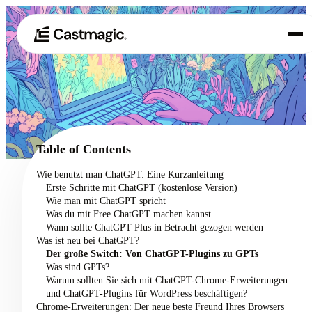
Produkt
01
Anwendungsfälle
02
Table of Contents
Preisgestaltung
Wie benutzt man ChatGPT: Eine Kurzanleitung
03
Erste Schritte mit ChatGPT (kostenlose Version)
Über uns
Wie man mit ChatGPT spricht
04
Was du mit Free ChatGPT machen kannst
Wann sollte ChatGPT Plus in Betracht gezogen werden
Was ist neu bei ChatGPT?
Der große Switch: Von ChatGPT-Plugins zu GPTs
Was sind GPTs?
Warum sollten Sie sich mit ChatGPT-Chrome-Erweiterungen
und ChatGPT-Plugins für WordPress beschäftigen?
Chrome-Erweiterungen: Der neue beste Freund Ihres Browsers