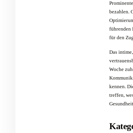
Prominente
bezahlen. 
Optimierun
führenden P
für den Zu
Das intime
vertrauens
Woche zuhö
Kommunikat
kennen. Di
treffen, we
Gesundheit
Kateg