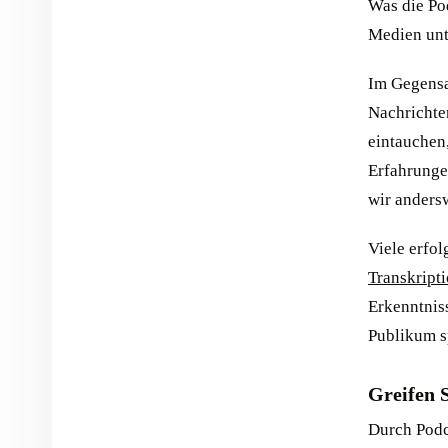
Was die Po
Medien unte
Im Gegensa
Nachrichte
eintauchen
Erfahrunge
wir anders
Viele erfol
Transkripti
Erkenntnis
Publikum sp
Greifen S
Durch Podc