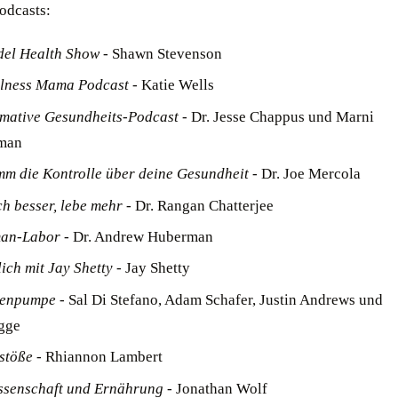
odcasts:
del Health Show
- Shawn Stevenson
llness Mama Podcast
- Katie Wells
imative Gesundheits-Podcast
- Dr. Jesse Chappus und Marni
man
m die Kontrolle über deine Gesundheit
- Dr. Joe Mercola
ch besser, lebe mehr
- Dr. Rangan Chatterjee
an-Labor
- Dr. Andrew Huberman
lich mit Jay Shetty
- Jay Shetty
enpumpe
- Sal Di Stefano, Adam Schafer, Justin Andrews und
gge
stöße
- Rhiannon Lambert
senschaft und Ernährung
- Jonathan Wolf