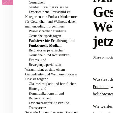
Gesundheit
Ges
Greifen Sie auf erstklassige
Experten ohne Preisschild zu
Kategorien von Podcast-Moderatoren
Wel
für Gesundheit und Wellness, denen
man unbedingt folgen muss
Wissenschaftlich fundierte
jet
Gesundheitspädagogen
Fachärzte für Ernährung und
Funktionelle Medizin
Befürworter psychischer
Gesundheit und Achtsamkeit
Share on soci
Fitness- und
Bewegungsspezialisten
Warum lohnt es sich, einem
Gesundheits- und Wellness-Podcast-
Host zu folgen?
Wusstest du
Glaubwürdigkeit und beruflicher
Podcasts
, 
Hintergrund
Kommunikationsstil und
beliebtest
Barrierefreiheit
Evidenzbasierter Ansatz und
Wir werden
Transparenz
So entdecken und bewerten Sie neue