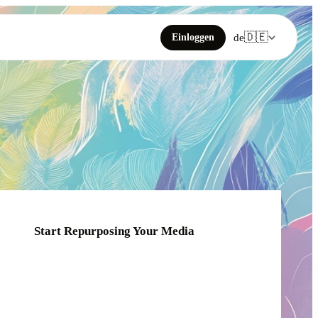
🇩🇪
Einloggen
de
Start Repurposing Your Media
Click or drag your