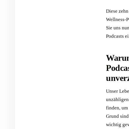
Diese zehn
Wellness-P
Sie uns nun
Podcasts e
Warum
Podcas
unverz
Unser Leben
unzähligen
finden, um
Grund sind
wichtig ge