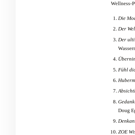
Wellness-P
Die Mo
Der We
Der ult
Wasser
Übernim
Fühl di
Huberm
Absicht
Gedank
Doug E
Denkan
ZOE Wis