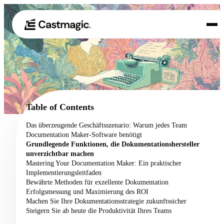
Produkt
01
Anwendungsfälle
02
Table of Contents
Preisgestaltung
Das überzeugende Geschäftsszenario: Warum jedes Team
03
Documentation Maker-Software benötigt
Über uns
Grundlegende Funktionen, die Dokumentationshersteller
04
unverzichtbar machen
Mastering Your Documentation Maker: Ein praktischer
Implementierungsleitfaden
Bewährte Methoden für exzellente Dokumentation
Erfolgsmessung und Maximierung des ROI
Machen Sie Ihre Dokumentationsstrategie zukunftssicher
Steigern Sie ab heute die Produktivität Ihres Teams